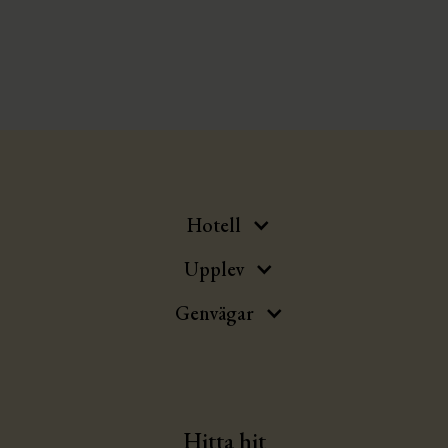
Ja, vi erbjuder flertalet anpassningar för barn i alla åldrar.
Hotell
Upplev
Genvägar
Hitta hit