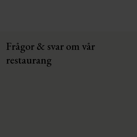
Frågor & svar om vår
restaurang
Vilka öppettider är det i restaurangen?
Frukostöppet
Måndag – fredag: 06.30 – 10.00