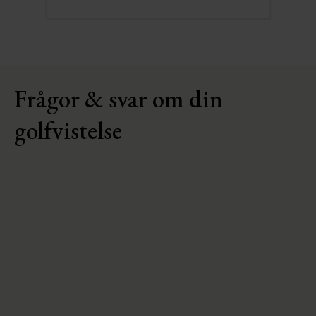
Slide 2 of 3.
Frågor & svar om din
golfvistelse
Hur långt är det till golfbanan från hotellet?
250 meter till Lundsbrunn GK.