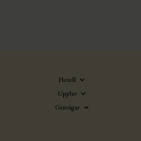
Ja,
Spa & Golf-paketet
Hotell
Upplev
Genvägar