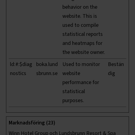
behavior on the
website. This is
used to compile
statistical reports
and heatmaps for
the website owner.
ld:#:$diag
boka.lund
Used to monitor
Bestän
nostics
sbrunn.se
website
dig
performance for
statistical
purposes.
Marknadsföring (23)
Winn Hotel Group och Lundsbrunn Resort & Spa