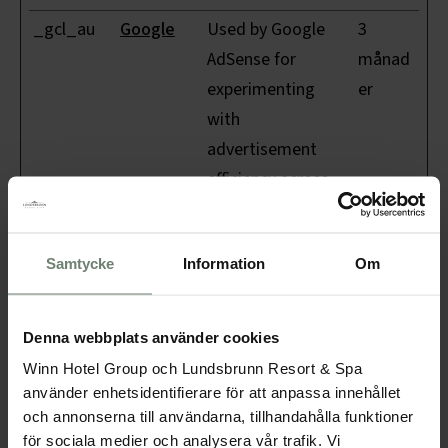
_gcl_au
Google
Used by Google
3
AdSense for
månad
experimenting
er
with
advertisement
efficiency across
websites using
their services.
Samtycke
Information
Om
_gcl_ls
Google
Tracks the
Bestän
conversion rate
dig
between the user
Denna webbplats använder cookies
and the
Winn Hotel Group och Lundsbrunn Resort & Spa
använder enhetsidentifierare för att anpassa innehållet
advertisement
och annonserna till användarna, tillhandahålla funktioner
banners on the
för sociala medier och analysera vår trafik. Vi