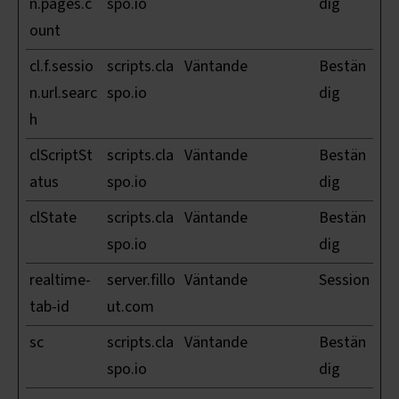
n.pages.c
spo.io
dig
ount
cl.f.sessio
scripts.cla
Väntande
Bestän
n.url.searc
spo.io
dig
h
clScriptSt
scripts.cla
Väntande
Bestän
atus
spo.io
dig
clState
scripts.cla
Väntande
Bestän
spo.io
dig
realtime-
server.fillo
Väntande
Session
tab-id
ut.com
sc
scripts.cla
Väntande
Bestän
spo.io
dig