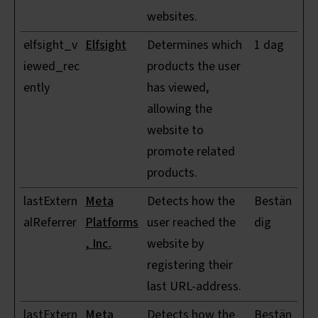
websites.
elfsight_v
Elfsight
Determines which
1 dag
iewed_rec
products the user
ently
has viewed,
allowing the
website to
promote related
products.
lastExtern
Meta
Detects how the
Bestän
alReferrer
Platforms
user reached the
dig
, Inc.
website by
registering their
last URL-address.
lastExtern
Meta
Detects how the
Bestän