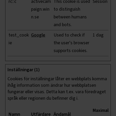
rc::c
activecam
This cookie is used
Session
paign.win
to distinguish
n.se
between humans
and bots.
test_cook
Google
Used to check if
1 dag
ie
the user's browser
supports cookies.
Inställningar (1)
Cookies för inställningar låter en webbplats komma
ihåg information som ändrar hur webbplatsen
fungerar eller visas. Detta kan t.ex. vara föredraget
språk eller regionen du befinner dig i.
Maximal
Namn
Utfärdare
Ändamål