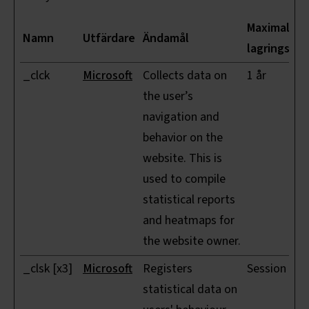
Maximal
Namn
Utfärdare
Ändamål
lagringstid
_clck
Microsoft
Collects data on
1 år
the user’s
navigation and
behavior on the
website. This is
used to compile
statistical reports
and heatmaps for
the website owner.
_clsk [x3]
Microsoft
Registers
Session
statistical data on