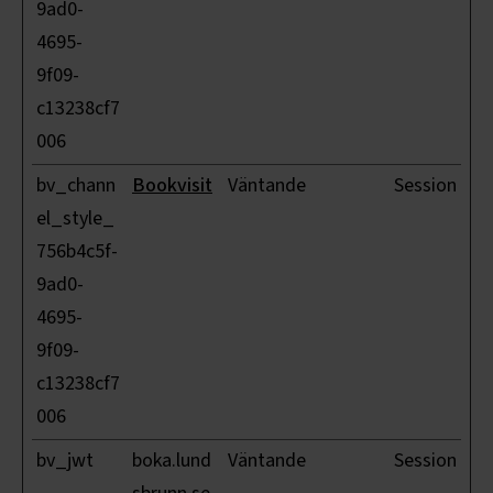
9ad0-
4695-
9f09-
c13238cf7
006
bv_chann
Bookvisit
Väntande
Session
el_style_
756b4c5f-
9ad0-
4695-
9f09-
c13238cf7
006
bv_jwt
boka.lund
Väntande
Session