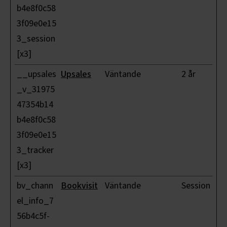
b4e8f0c58
3f09e0e15
3_session
[x3]
__upsales
Upsales
Väntande
2 år
_v_31975
47354b14
b4e8f0c58
3f09e0e15
3_tracker
[x3]
bv_chann
Bookvisit
Väntande
Session
el_info_7
56b4c5f-