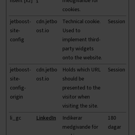
nsent [x2]
t
medgivande för
cookies.
jetboost-
cdn.jetbo
Technical cookie.
Session
site-
ost.io
Used to
config
implement third-
party widgets
onto the website.
jetboost-
cdn.jetbo
Holds which URL
Session
site-
ost.io
should be
config-
presented to the
origin
visitor when
visiting the site.
li_gc
LinkedIn
Indikerar
180
medgivande för
dagar