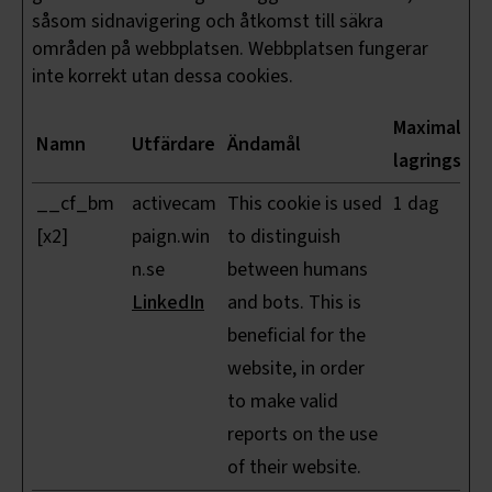
såsom sidnavigering och åtkomst till säkra
områden på webbplatsen. Webbplatsen fungerar
inte korrekt utan dessa cookies.
Maximal
Namn
Utfärdare
Ändamål
lagringstid
__cf_bm
activecam
This cookie is used
1 dag
[x2]
paign.win
to distinguish
n.se
between humans
LinkedIn
and bots. This is
beneficial for the
website, in order
to make valid
reports on the use
of their website.