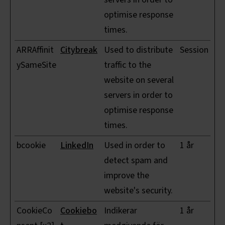
optimise response
times.
ARRAffinit
Citybreak
Used to distribute
Session
ySameSite
traffic to the
website on several
servers in order to
optimise response
times.
bcookie
LinkedIn
Used in order to
1 år
detect spam and
improve the
website's security.
CookieCo
Cookiebo
Indikerar
1 år