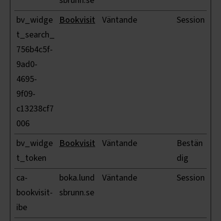
sbrunn.se
bv_widge
Bookvisit
Väntande
Session
t_search_
756b4c5f-
9ad0-
4695-
9f09-
c13238cf7
006
bv_widge
Bookvisit
Väntande
Bestän
t_token
dig
ca-
boka.lund
Väntande
Session
bookvisit-
sbrunn.se
ibe