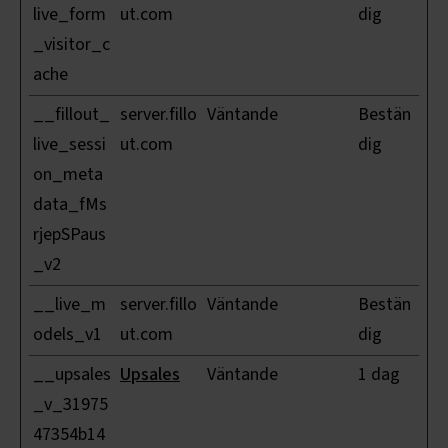
live_form
ut.com
dig
_visitor_c
ache
__fillout_
server.fillo
Väntande
Bestän
live_sessi
ut.com
dig
on_meta
data_fMs
rjepSPaus
_v2
__live_m
server.fillo
Väntande
Bestän
odels_v1
ut.com
dig
__upsales
Upsales
Väntande
1 dag
_v_31975
47354b14