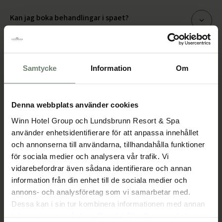
Kan jag boka behandlingar i spaet?
Givetvis! Vi har många sköna
spabehandlingar
att erbjuda.
Samtycke
Information
Om
Denna webbplats använder cookies
Vad är spaets öppettider?
Winn Hotel Group och Lundsbrunn Resort & Spa
använder enhetsidentifierare för att anpassa innehållet
och annonserna till användarna, tillhandahålla funktioner
Spaets öppettider:
för sociala medier och analysera vår trafik. Vi
Måndag stängt
vidarebefordrar även sådana identifierare och annan
Tisdag 12-19
information från din enhet till de sociala medier och
Onsdag 10-19
annons- och analysföretag som vi samarbetar med.
Torsdag 10-19
Dessa kan i sin tur kombinera informationen med annan
Fredag 10-19
information som du har tillhandahållit eller som de har
Lördag 10-19