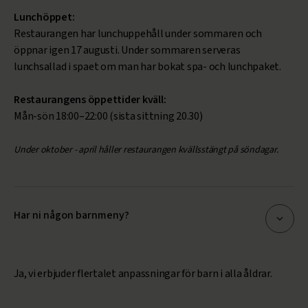
Lunchöppet:
Restaurangen har lunchuppehåll under sommaren och
öppnar igen 17 augusti. Under sommaren serveras
lunchsallad i spaet om man har bokat spa- och lunchpaket.
Restaurangens öppettider kväll:
Mån-sön 18:00–22:00 (sista sittning 20.30)
Under oktober - april håller restaurangen kvällsstängt på söndagar.
Har ni någon barnmeny?
Ja, vi erbjuder flertalet anpassningar för barn i alla åldrar.