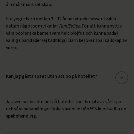
år i målsmans sällskap.
För yngre barn mellan 3 – 12 år har vi under vissa utvalda
datum något som vi kallar
FamiljeSpa
. För att kunna nyttja
våra pooler ska barnen vara helt blöjfria och kunna bada i
vanliga badkläder (ej badblöja). Barn besöker spa i sällskap av
vuxen.
Kan jag gästa spaet utan att bo på hotellet?
Ja, även när du inte bor på hotellet kan du njuta av vårt spa
och våra behandlingar. Boka spaentré från 595 kr och/eller en
spabehandling.