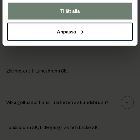
samlat in när du har använt deras tjänster.
Söndag 10-16
Tillåt alla
Anpassa
Hur långt är det till golfbanan från hotellet?
250 meter till Lundsbrunn GK.
Vilka golfbanor finns i närheten av Lundsbrunn?
Lundsbrunn GK, Lidköpings GK och Läckö GK.