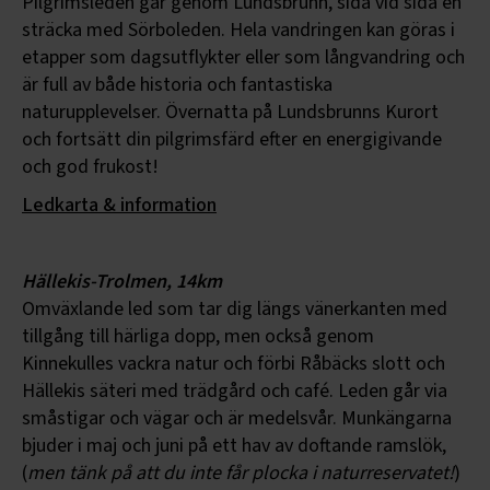
Pilgrimsleden går genom Lundsbrunn, sida vid sida en
sträcka med Sörboleden. Hela vandringen kan göras i
etapper som dagsutflykter eller som långvandring och
är full av både historia och fantastiska
naturupplevelser. Övernatta på Lundsbrunns Kurort
och fortsätt din pilgrimsfärd efter en energigivande
och god frukost!
Ledkarta & information
Hällekis-Trolmen, 14km
Omväxlande led som tar dig längs vänerkanten med
tillgång till härliga dopp, men också genom
Kinnekulles vackra natur och förbi Råbäcks slott och
Hällekis säteri med trädgård och café. Leden går via
småstigar och vägar och är medelsvår. Munkängarna
bjuder i maj och juni på ett hav av doftande ramslök,
(
men tänk på att du inte får plocka i naturreservatet!
)