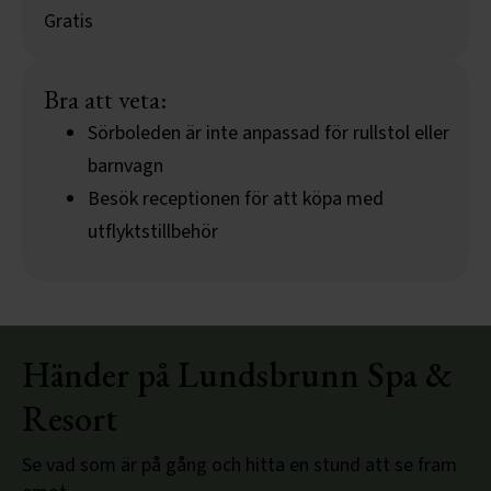
Gratis
Bra att veta:
Sörboleden är inte anpassad för rullstol eller
barnvagn
Besök receptionen för att köpa med
utflyktstillbehör
Händer på Lundsbrunn Spa &
Resort
Se vad som är på gång och hitta en stund att se fram