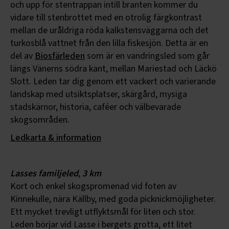
och upp för stentrappan intill branten kommer du
vidare till stenbrottet med en otrolig färgkontrast
mellan de uråldriga röda kalkstensväggarna och det
turkosblå vattnet från den lilla fiskesjön. Detta är en
del av
Biosfärleden
som är en vandringsled som går
längs Vänerns södra kant, mellan Mariestad och Läckö
Slott. Leden tar dig genom ett vackert och varierande
landskap med utsiktsplatser, skärgård, mysiga
stadskärnor, historia, caféer och välbevarade
skogsområden.
Ledkarta & information
Lasses familjeled
,
3 km
Kort och enkel skogspromenad vid foten av
Kinnekulle, nära Källby, med goda picknickmöjligheter.
Ett mycket trevligt utflyktsmål för liten och stor.
Leden börjar vid Lasse i bergets grotta, ett litet