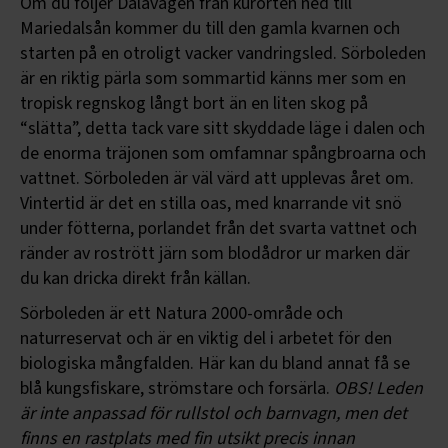
Om du följer Dalavägen från kurorten ned till
Mariedalsån kommer du till den gamla kvarnen och
starten på en otroligt vacker vandringsled. Sörboleden
är en riktig pärla som sommartid känns mer som en
tropisk regnskog långt bort än en liten skog på
“slätta”, detta tack vare sitt skyddade läge i dalen och
de enorma träjonen som omfamnar spångbroarna och
vattnet. Sörboleden är väl värd att upplevas året om.
Vintertid är det en stilla oas, med knarrande vit snö
under fötterna, porlandet från det svarta vattnet och
ränder av rostrött järn som blodådror ur marken där
du kan dricka direkt från källan.
Sörboleden är ett Natura 2000-område och
naturreservat och är en viktig del i arbetet för den
biologiska mångfalden. Här kan du bland annat få se
blå kungsfiskare, strömstare och forsärla.
OBS! Leden
är inte anpassad för rullstol och barnvagn, men det
finns en rastplats med fin utsikt precis innan