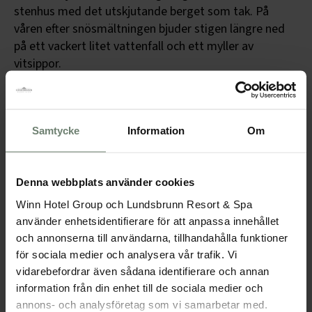
stenhus med det utskjutande berget som tak. På
våren efter snösmältningen bjuder stigen längre ned
på ett vackert litet vattenfall och ett myller av
vitsippor.
Ledkarta & information
Samtycke
Information
Om
Sjöråsleden, 4 km
Leden börjas gärna vid Falkängens Hantverksby i
Hällekis där man under säsong både kan se och köpa
Denna webbplats använder cookies
många olika konstverk och användbara föremål, det
mesta av naturmaterial och allt skapat med kärlek och
Winn Hotel Group och Lundsbrunn Resort & Spa
använder enhetsidentifierare för att anpassa innehållet
omsorg. Du fortsätter sedan vidare genom lövskog
och annonserna till användarna, tillhandahålla funktioner
och längs ån där du kan ha turen att se bävrar, eller
för sociala medier och analysera vår trafik. Vi
åtminstone deras flitiga arbete. Både platser att vila
vidarebefordrar även sådana identifierare och annan
på för att njuta av naturen och lekvänliga ekar finns
information från din enhet till de sociala medier och
längs stigen.
annons- och analysföretag som vi samarbetar med.