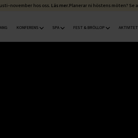
gusti–november hos oss.
Läs mer.
Planerar ni höstens möten? Se 
KONFERENS
SPA
FEST & BRÖLLOP
AKTIVITE
ANG