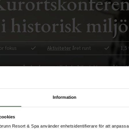
Kurortskonferen
i historisk miljö
ör fokus
Aktiviteter
året runt
1,5
eta mer om våra konferensmöjligheter? Kontakta oss så berätt
KONTAKTA OSS
Information
cookies
runn Resort & Spa använder enhetsidentifierare för att anpassa