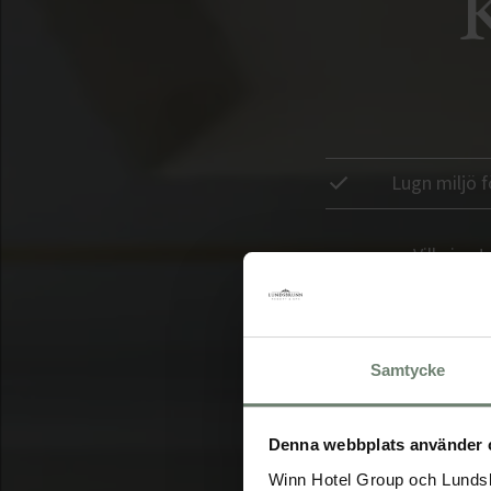
Lugn miljö f
Vill ni v
Samtycke
Denna webbplats använder 
Winn Hotel Group och Lundsb