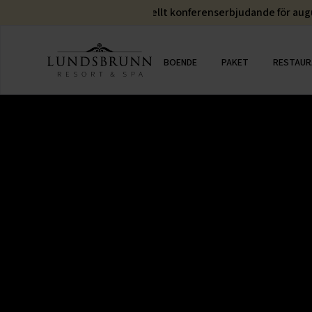
erar ni höstens möten? Se aktuellt konferenserbjudande för au
BOENDE
PAKET
RESTAUR