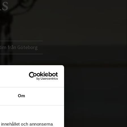
s
 tim från Göteborg
ar vi mer.
Om
 innehållet och annonserna