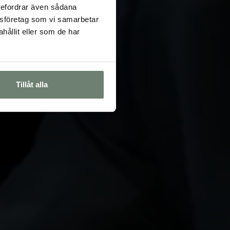
rebefordrar även sådana
lysföretag som vi samarbetar
ållit eller som de har
Tillåt alla