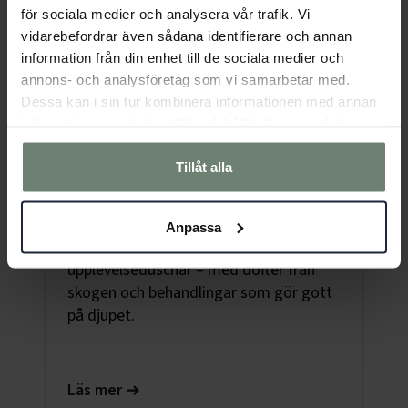
för sociala medier och analysera vår trafik. Vi
vidarebefordrar även sådana identifierare och annan
information från din enhet till de sociala medier och
annons- och analysföretag som vi samarbetar med.
Dessa kan i sin tur kombinera informationen med annan
information som du har tillhandahållit eller som de har
samlat in när du har använt deras tjänster.
Tillåt alla
Nova Spa
Anpassa
Koppla av bland bastur, pooler och
upplevelseduschar – med dofter från
skogen och behandlingar som gör gott
på djupet.
Läs mer