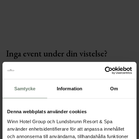
Julbord dagtid
-
05 Dec 2026
13 Dec 26
Välkomna att avnjuta vårt julbord under
dagtid. Utvalda datum i december!
Inga event under din vistelse?
Samtycke
Information
Om
Denna webbplats använder cookies
Winn Hotel Group och Lundsbrunn Resort & Spa
använder enhetsidentifierare för att anpassa innehållet
och annonserna till användarna, tillhandahålla funktioner