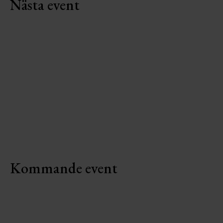
Nästa event
Vattengympa i Nova Spa –
Torsdagar
-
13 Aug 2026
15 Oct 26
|
Utvalda datum
Boka nu
Kommande event
Frukost & Yoga Slow
-
27 Sep 2026
29 Nov 26
Utvalda datum
Starta dagen med Yoga Slow kl. 08.00 och