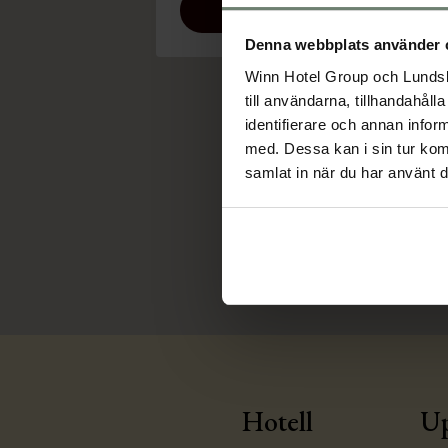
BOKA BORD
Denna webbplats använder 
Winn Hotel Group och Lundsb
till användarna, tillhandahål
identifierare och annan infor
med. Dessa kan i sin tur kom
samlat in när du har använt d
Hotell
Up