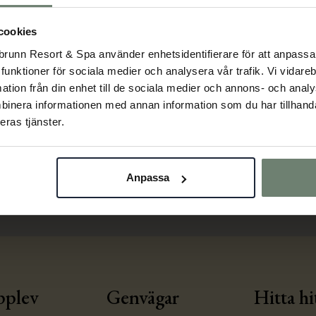
öppen för dig som inte övernattar, drop-in i mån 
cookies
Vi erbjuder ett stort utbud på vår buffé med båd
Vi har diverse ostar, bröd, charkuterier, marmelad
runn Resort & Spa använder enhetsidentifierare för att anpassa
la funktioner för sociala medier och analysera vår trafik. Vi vida
grönsaker och frukt att erbjuda på vår frukostbuff
mation från din enhet till de sociala medier och annons- och ana
och laktosfria produkter, vegetariska och veganvän
binera informationen med annan information som du har tillhandah
det kaffe/te, juice och bakverk.
eras tjänster.
Anpassa
plev
Genvägar
Hitta hi