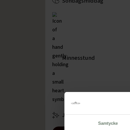
Söndagsmiddag
Minnesstund
Julbord
Samtycke