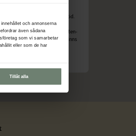
av plats.
e varmt, kallt och nygräddat bröd.
er, röror, yoghurt, musli,
 innehållet och annonserna
rebefordrar även sådana
e. Vi har också ett urval av gluten-
lysföretag som vi samarbetar
liga alternativ. Naturligtvis finns
ållit eller som de har
Tillåt alla
t