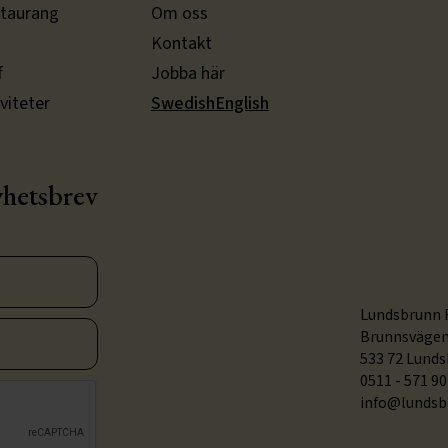
taurang
Om oss
Kontakt
f
Jobba här
iviteter
Swedish
English
yhetsbrev
Lundsbrunn 
Brunnsvägen
533 72 Lund
0511 - 571 90
info@lundsb