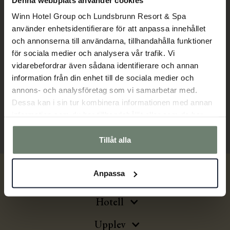
Winn Hotel Group och Lundsbrunn Resort & Spa
I samtliga priser ingår 1 st
använder enhetsidentifierare för att anpassa innehållet
mineralvatten/lättöl/läsk, mjuk kaka, kaffe, vita
och annonserna till användarna, tillhandahålla funktioner
dukar, linneservetter och sittning i egen lokal.
för sociala medier och analysera vår trafik. Vi
vidarebefordrar även sådana identifierare och annan
Uppgradera kakan till en tårtbit 45:-/per pers.
information från din enhet till de sociala medier och
annons- och analysföretag som vi samarbetar med.
Dessa kan i sin tur kombinera informationen med annan
information som du har tillhandahållit eller som de har
samlat in när du har använt deras tjänster.
Tillåt alla
Anpassa
Hotell
Upplev