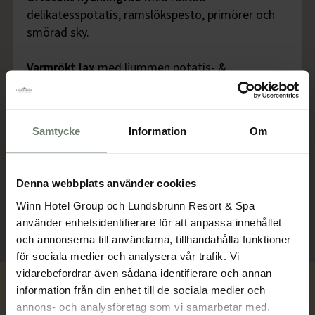
delikatesspotatis, ramslökspesto, primörer och
smörad sky.
Varmrökt lax
med ljummen potatis- &
primörsallad, romsås och lättpicklad gurka
Vegetarisk lasagne
med baljväxter från Nordisk
Samtycke
Information
Om
Råvara och zuccini från Lilla Labäck, tomat,
lagrad ost och gräslöksaioli.
Denna webbplats använder cookies
Winn Hotel Group och Lundsbrunn Resort & Spa
använder enhetsidentifierare för att anpassa innehållet
och annonserna till användarna, tillhandahålla funktioner
för sociala medier och analysera vår trafik. Vi
vidarebefordrar även sådana identifierare och annan
information från din enhet till de sociala medier och
annons- och analysföretag som vi samarbetar med.