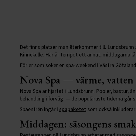
Det finns platser man återkommer till. Lundsbrunn 
Kinnekulle. Här är tempot ett annat, middagarna l
För er som söker en spa-weekend i Västra Götaland 
Nova Spa — värme, vatten o
Nova Spa är hjärtat i Lundsbrunn. Pooler, bastur, 
behandling i förväg — de populäraste tiderna går 
Spaentrén ingår i
spapaketet
som också inkluderar
Middagen: säsongens smake
Restaurangen på Lundsbrunn arbetar med säsongens 