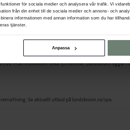
la funktioner för sociala medier och analysera vår trafik. Vi vida
mation från din enhet till de sociala medier och annons- och ana
binera informationen med annan information som du har tillhandah
rättersmiddag i restaurangen och övernattning med frukost
eras tjänster.
spapaket.
Anpassa
lm?
a E20. Från Stockholm cirka 3,5 timmar. Lundsbrunn ligger i
vernattning. Se aktuellt utbud på lundsbrunn.se/spa.