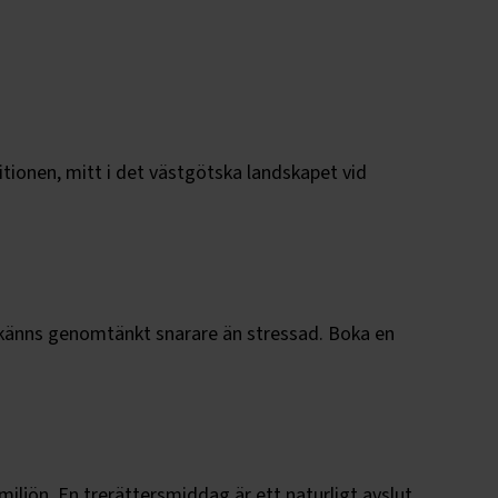
tionen, mitt i det västgötska landskapet vid
m känns genomtänkt snarare än stressad. Boka en
jön. En trerättersmiddag är ett naturligt avslut