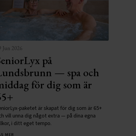
9 Jun 2026
SeniorLyx på
Lundsbrunn — spa och
middag för dig som är
65+
eniorLyx-paketet är skapat för dig som är 65+
ch vill unna dig något extra — på dina egna
llkor, i ditt eget tempo.
ÄS MER