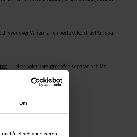
h vyer över Vänern är en perfekt kontrast till spa-
tet
— eller boka bara greenfee separat och låt
Om
 innehållet och annonserna