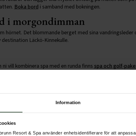
natten.
Boka bord
i samband med bokningen.
ad i morgondimman
s om hörnet. Det blommande berget med sina vandringsleder oc
v destination Läckö-Kinnekulle.
m ni vill kombinera spa med en runda finns
spa och golf-pake
Information
cookies
runn Resort & Spa använder enhetsidentifierare för att anpassa