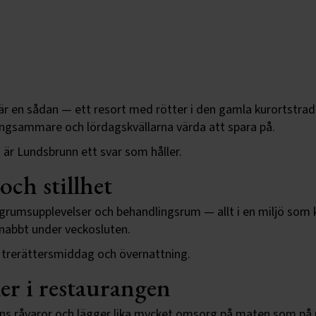
är en sådan — ett resort med rötter i den gamla kurortstradi
ångsammare och lördagskvällarna värda att spara på.
är Lundsbrunn ett svar som håller.
ch stillhet
ångrumsupplevelser och behandlingsrum — allt i en miljö so
snabbt under veckosluten.
 trerättersmiddag och övernattning.
r i restaurangen
råvaror och lägger lika mycket omsorg på maten som på mil