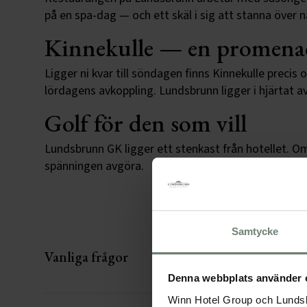
på en spa-dag — och ett skäl i sig att stanna över 
Kinnekulle — en promen
Ligger ni kvar till söndagen finns Kinnekulle preci
lördagens avkoppling. Lundsbrunn ligger i hjärtat a
Golf för den som vill
Lundsbrunn GK ligger ett stenkast från hotellet. O
spänningen avgöra.
Samtycke
Vanliga frågor
Denna webbplats använder 
Winn Hotel Group och Lundsb