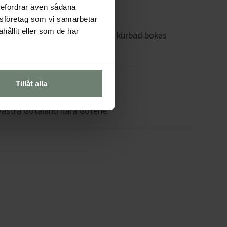
rebefordrar även sådana
lysföretag som vi samarbetar
ållit eller som de har
. Behandlingar som massage och kurbad bokas
Tillåt alla
 Västra Götaland nära Götene.