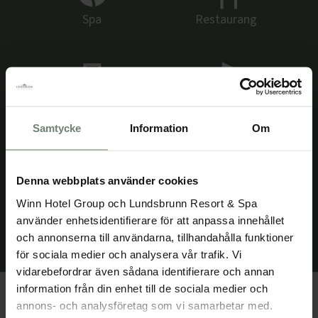
Spa
Restaurang
Bar
Nära till golf
Samtycke
Information
Om
Denna webbplats använder cookies
Naturnära
Cykelvänligt
Winn Hotel Group och Lundsbrunn Resort & Spa
använder enhetsidentifierare för att anpassa innehållet
och annonserna till användarna, tillhandahålla funktioner
för sociala medier och analysera vår trafik. Vi
vidarebefordrar även sådana identifierare och annan
information från din enhet till de sociala medier och
Vad vill du göra under din
annons- och analysföretag som vi samarbetar med.