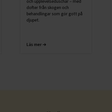
och upplevelseduschar – med
dofter från skogen och
behandlingar som gör gott på
djupet.
Läs mer
Slide 2 of 3.