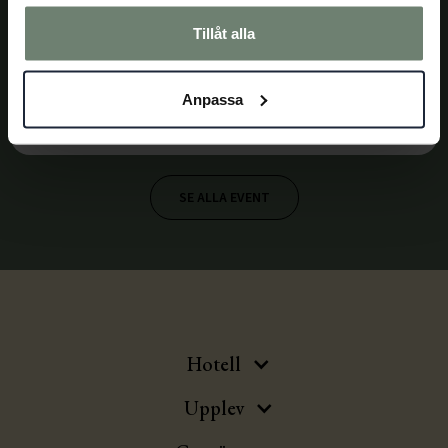
samlat in när du har använt deras tjänster.
Unna er något extra och ät en härlig
Tillåt alla
söndagsmiddag hos oss.
Anpassa
Läs mer
SE ALLA EVENT
Hotell
Upplev