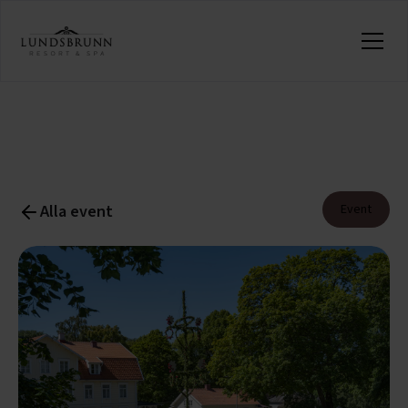
Alla event
Event