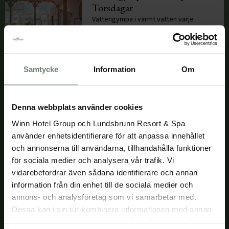
Torsdagar
Vattengympa i varmt vatten varje
torsdag kl. 9.30–10.15. Start 13/8 2026
(10 tillfällen). Pris 175 kr/tillfälle.
Läs mer
Samtycke
Information
Om
-
27/9/26
29/11/26
Denna webbplats använder cookies
Frukost & Yoga Slow
Winn Hotel Group och Lundsbrunn Resort & Spa
Starta dagen med Yoga Slow kl. 08.00
och fortsätt med frukost kl. 09.00.
använder enhetsidentifierare för att anpassa innehållet
Utvalda datum!
och annonserna till användarna, tillhandahålla funktioner
för sociala medier och analysera vår trafik. Vi
vidarebefordrar även sådana identifierare och annan
Läs mer
information från din enhet till de sociala medier och
annons- och analysföretag som vi samarbetar med.
Dessa kan i sin tur kombinera informationen med annan
18/10/26
information som du har tillhandahållit eller som de har
Söndagsmiddag