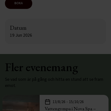
BOKA
Datum
19 Jun 2026
Fler evenemang
Se vad som är på gång och hitta en stund att se fram
emot.
-
13/8/26
15/10/26
Vattengympa i Nova Spa –