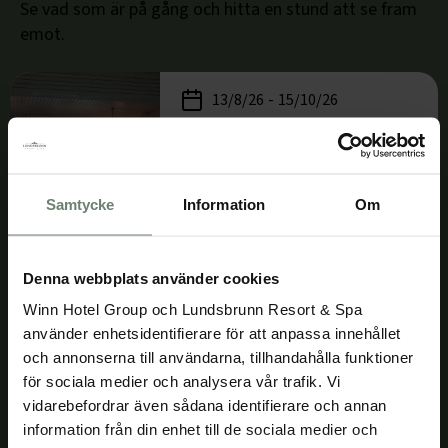
Se vad som är på gång och hitta en stund att se fram
emot.
-
13/8/26
15/10/26
Vattengympa i Nova Spa –
Torsdagar
Vattengympa i varmt vatten varje
torsdag kl. 9.30–10.15. Start 13/8 2026
Samtycke
Information
Om
(10 tillfällen). Pris 175 kr/tillfälle.
Läs mer
Denna webbplats använder cookies
Winn Hotel Group och Lundsbrunn Resort & Spa
-
27/9/26
29/11/26
använder enhetsidentifierare för att anpassa innehållet
Frukost & Yoga Slow
och annonserna till användarna, tillhandahålla funktioner
Starta dagen med Yoga Slow kl. 08.00
för sociala medier och analysera vår trafik. Vi
och fortsätt med frukost kl. 09.00.
vidarebefordrar även sådana identifierare och annan
Utvalda datum!
information från din enhet till de sociala medier och