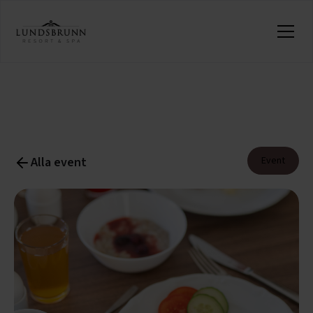
Alla event
Event