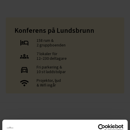
Konferens på Lundsbrunn
158 rum &
2 gruppboenden
7 lokaler för
12–230 deltagare
Fri parkering &
10 st laddstolpar
Projektor, ljud
& Wifi ingår
Konferensaktiviteter
Se alla