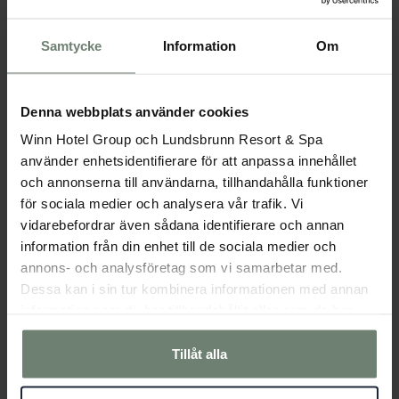
Samtycke
Information
Om
Denna webbplats använder cookies
Winn Hotel Group och Lundsbrunn Resort & Spa
använder enhetsidentifierare för att anpassa innehållet
och annonserna till användarna, tillhandahålla funktioner
för sociala medier och analysera vår trafik. Vi
vidarebefordrar även sådana identifierare och annan
information från din enhet till de sociala medier och
annons- och analysföretag som vi samarbetar med.
Dessa kan i sin tur kombinera informationen med annan
Try your hand at biathlon
information som du har tillhandahållit eller som de har
samlat in när du har använt deras tjänster.
Tillåt alla
Fr. 626 SEK / person
BOKA